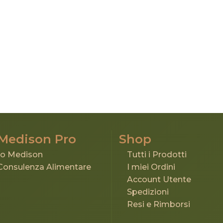
 Medison Pro
Shop
rso Medison
Tutti i Prodotti
Consulenza Alimentare
I miei Ordini
Account Utente
Spedizioni
Resi e Rimborsi