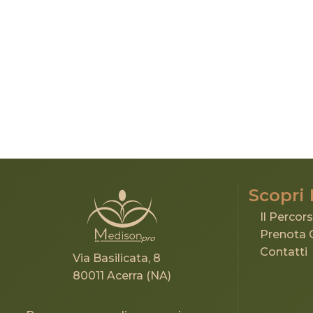
Scopri
Il Perco
Prenota 
Contatti
Via Basilicata, 8
80011 Acerra (NA)