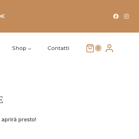
0€
Shop
Contatti
0
E
 aprirà presto!