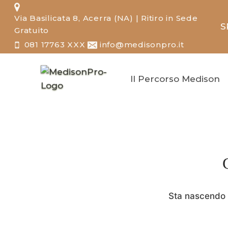
Salta
Via Basilicata 8, Acerra (NA) | Ritiro in Sede
al
S
Gratuito
contenuto
081 17763 XXX
info@medisonpro.it
Il Percorso Medison
Sta nascendo q